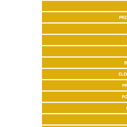
PRZ
B
ELE
P
P