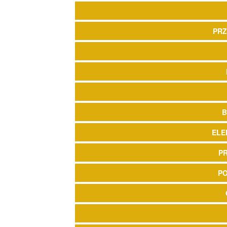
PRZ
B
ELE
P
P