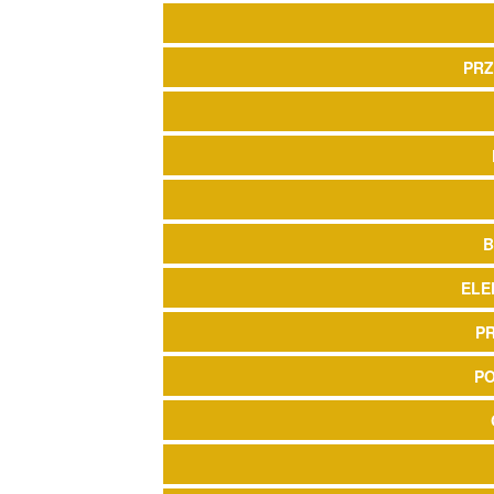
PRZ
B
ELE
P
P