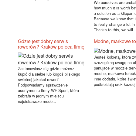
We ourselves are proba
how much it is worth be
a solution as a klippan 
Because we know that i
to really change a lot i
Thanks to this, we will..
Gdzie jest dobry serwis
Modne, markowe to
rowerów? Kraków poleca firmę
Jesteś kobietą, która z
szczególną uwagę na ak
panujące w modzie tren
Zastanawiasz się gdzie możesz
modne, markowe torebki,
kupić dla siebie lub kogoś bliskiego
inne dodatki, które świe
świetnej jakości rower?
podkreślają urok każdej 
Podpowiadamy sprawdzenie
asortymentu firmy WF-Sport, która
zebrała w jednym miejscu
najciekawsze mode...