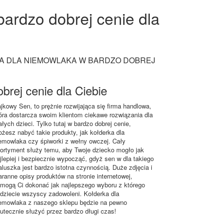
ardzo dobrej cenie dla
A DLA NIEMOWLAKA W BARDZO DOBREJ
brej cenie dla Ciebie
jkowy Sen, to prężnie rozwijająca się firma handlowa,
óra dostarcza swoim klientom ciekawe rozwiązania dla
łych dzieci. Tylko tutaj w bardzo dobrej cenie,
żesz nabyć takie produkty, jak kołderka dla
emowlaka czy śpiworki z wełny owczej. Cały
ortyment służy temu, aby Twoje dziecko mogło jak
jlepiej i bezpiecznie wypocząć, gdyż sen w dla takiego
luszka jest bardzo istotna czynnością. Duże zdjęcia i
aranne opisy produktów na stronie internetowej,
mogą Ci dokonać jak najlepszego wyboru z którego
dziecie wszyscy zadowoleni. Kołderka dla
emowlaka z naszego sklepu będzie na pewno
utecznie służyć przez bardzo długi czas!