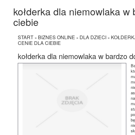
kołderka dla niemowlaka w b
ciebie
START
BIZNES ONLINE
DLA DZIECI
KOŁDERK
»
»
»
CENIE DLA CIEBIE
kołderka dla niemowlaka w bardzo do
Ba
kt
ma
mo
ni
as
na
ma
st
po
bę
ni
sk