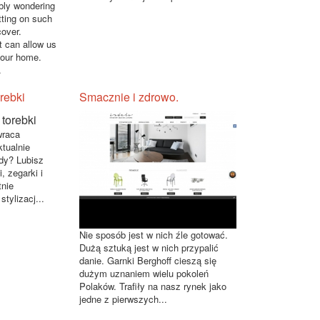
bly wondering
tting on such
cover.
t can allow us
n our home.
.
rebki
Smacznie i zdrowo.
wraca
tualnie
dy? Lubisz
 zegarki i
tnie
stylizacj...
Nie sposób jest w nich źle gotować.
Dużą sztuką jest w nich przypalić
danie. Garnki Berghoff cieszą się
dużym uznaniem wielu pokoleń
Polaków. Trafiły na nasz rynek jako
jedne z pierwszych...