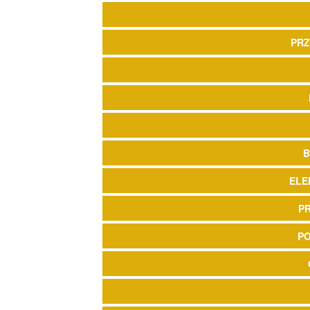
PRZ
B
ELE
P
P