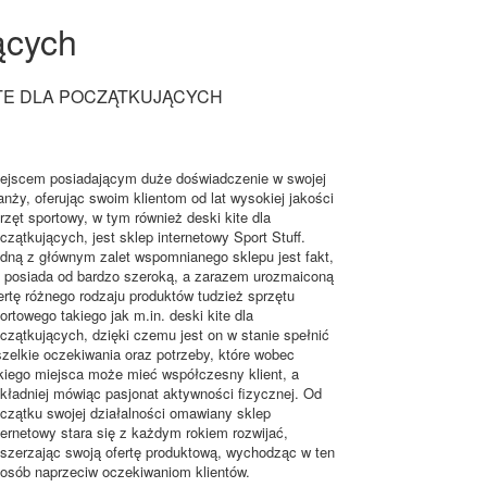
ących
ITE DLA POCZĄTKUJĄCYCH
ejscem posiadającym duże doświadczenie w swojej
anży, oferując swoim klientom od lat wysokiej jakości
rzęt sportowy, w tym również deski kite dla
czątkujących, jest sklep internetowy Sport Stuff.
dną z głównym zalet wspomnianego sklepu jest fakt,
 posiada od bardzo szeroką, a zarazem urozmaiconą
ertę różnego rodzaju produktów tudzież sprzętu
ortowego takiego jak m.in. deski kite dla
czątkujących, dzięki czemu jest on w stanie spełnić
zelkie oczekiwania oraz potrzeby, które wobec
kiego miejsca może mieć współczesny klient, a
kładniej mówiąc pasjonat aktywności fizycznej. Od
czątku swojej działalności omawiany sklep
ternetowy stara się z każdym rokiem rozwijać,
szerzając swoją ofertę produktową, wychodząc w ten
osób naprzeciw oczekiwaniom klientów.