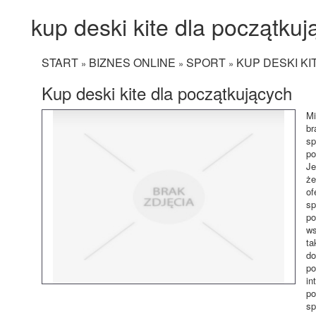
kup deski kite dla początkuj
START
BIZNES ONLINE
SPORT
KUP DESKI K
»
»
»
Kup deski kite dla początkujących
Mi
br
sp
po
Je
że
of
sp
po
ws
ta
do
po
in
po
sp