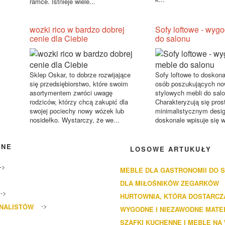
ramce. Istnieje wiele...
wozki rico w bardzo dobrej
Sofy loftowe - wyg
cenie dla Ciebie
do salonu
Sklep Oskar, to dobrze rozwijające
Sofy loftowe to doskona
się przedsiębiorstwo, które swoim
osób poszukujących no
asortymentem zwróci uwagę
stylowych mebli do salo
rodziców, którzy chcą zakupić dla
Charakteryzują się pros
swojej pociechy nowy wózek lub
minimalistycznym desig
nosidełko. Wystarczy, że we...
doskonale wpisuje się w
ANE
LOSOWE ARTUKUŁY
MEBLE DLA GASTRONOMII DO 
DLA MIŁOŚNIKÓW ZEGARKÓW
HURTOWNIA, KTÓRA DOSTARC
ONALISTÓW
WYGODNE I NIEZAWODNE MATE
SZAFKI KUCHENNE I MEBLE NA