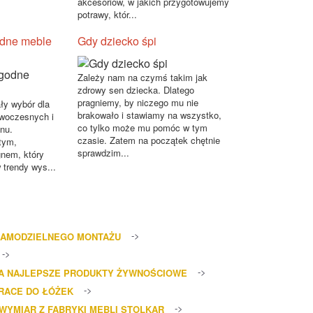
akcesoriów, w jakich przygotowujemy
potrawy, któr...
odne meble
Gdy dziecko śpi
Zależy nam na czymś takim jak
zdrowy sen dziecka. Dlatego
pragniemy, by niczego mu nie
ły wybór dla
brakowało i stawiamy na wszystko,
woczesnych i
co tylko może mu pomóc w tym
nu.
czasie. Zatem na początek chętnie
tym,
sprawdzim...
nem, który
 trendy wys...
SAMODZIELNEGO MONTAŻU
ZA NAJLEPSZE PRODUKTY ŻYWNOŚCIOWE
RACE DO ŁÓŻEK
 WYMIAR Z FABRYKI MEBLI STOLKAR