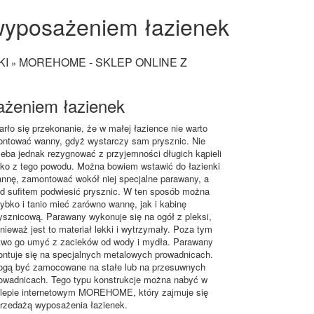
 wyposażeniem łazienek
KI
MOREHOME - SKLEP ONLINE Z
»
żeniem łazienek
arło się przekonanie, że w małej łazience nie warto
ntować wanny, gdyż wystarczy sam prysznic. Nie
zeba jednak rezygnować z przyjemności długich kąpieli
lko z tego powodu. Można bowiem wstawić do łazienki
nnę, zamontować wokół niej specjalne parawany, a
d sufitem podwiesić prysznic. W ten sposób można
ybko i tanio mieć zarówno wannę, jak i kabinę
ysznicową. Parawany wykonuje się na ogół z pleksi,
nieważ jest to materiał lekki i wytrzymały. Poza tym
two go umyć z zacieków od wody i mydła. Parawany
ntuje się na specjalnych metalowych prowadnicach.
gą być zamocowane na stałe lub na przesuwnych
owadnicach. Tego typu konstrukcje można nabyć w
lepie internetowym MOREHOME, który zajmuje się
rzedażą wyposażenia łazienek.