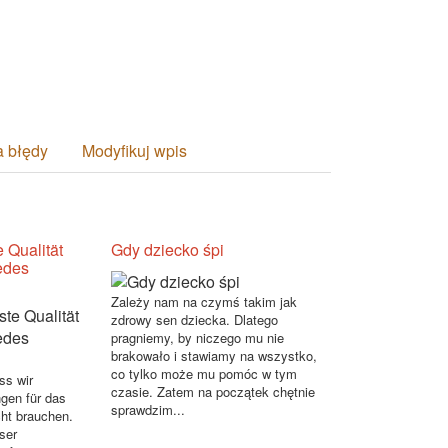
a błędy
Modyfikuj wpis
e Qualität
Gdy dziecko śpi
edes
Zależy nam na czymś takim jak
zdrowy sen dziecka. Dlatego
pragniemy, by niczego mu nie
brakowało i stawiamy na wszystko,
co tylko może mu pomóc w tym
ss wir
czasie. Zatem na początek chętnie
gen für das
sprawdzim...
ht brauchen.
nser