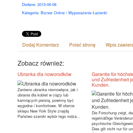
Dodane: 2015-06-08
Kategoria: Biznes Online / Wyposażenie Łazienki
Dodaj Komentarz
Poleć stronę
Wpis zawier
Zobacz również:
Ubranka dla noworodków
Garantie für höchst
und Zufriedenheit j
Kunden.
Zarówno ubranka niemowlęce, jak i
ubrania dla kobiet w ciąży lub
karmiących piersią, powinny być
wygodne i komfortowe. W ofercie
sklepu New York Style znajdą
Die Forschung zeigt, da
Państwo szeroki wybór tego rodza...
regelmäßige Veränderun
psychische Gleichgewic
Dies gilt nicht nur für u