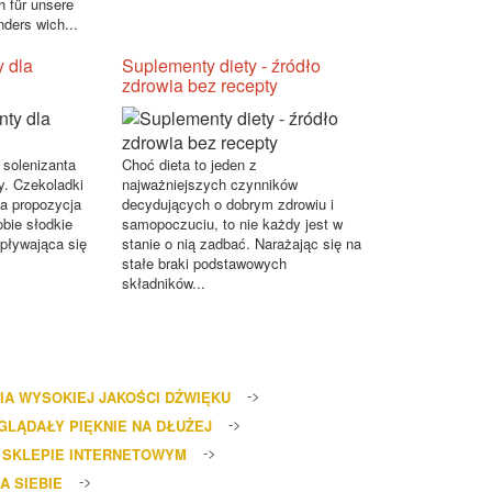
 für unsere
ders wich...
 dla
Suplementy diety - źródło
zdrowia bez recepty
 solenizanta
Choć dieta to jeden z
y. Czekoladki
najważniejszych czynników
ła propozycja
decydujących o dobrym zdrowiu i
obie słodkie
samopoczuciu, to nie każdy jest w
zpływająca się
stanie o nią zadbać. Narażając się na
stałe braki podstawowych
składników...
IA WYSOKIEJ JAKOŚCI DŹWIĘKU
GLĄDAŁY PIĘKNIE NA DŁUŻEJ
 SKLEPIE INTERNETOWYM
A SIEBIE