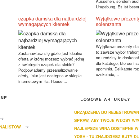
Aussehen, sondern auch
Umgebung. Es ist beson
czapka damska dla najbardziej
Wyjątkowe prezenty
wymagających klientek
solenizanta
Wyjątkowe prezenty dla
to zawsze wybór trafion
Zastanawiasz się gdzie jest idealna
na urodziny to doskona
oferta w której możesz wybrać jedną
dla każdego, kto ceni s
z świetnych czapek dla siebie?
upominki. Delikatnie ro
Podpowiadamy przeanalizowanie
czekolada,...
oferty, jaka jest dostępna w sklepie
internetowym Hat House....
ANE
LOSOWE ARTUKUŁY
URZĄDZENIA DO REJESTROWAN
SPRAW, ABY TWOJE WŁOSY WY
ONALISTÓW
NAJLEPSZE WINA DOSTEPNE W
YOSH - TU ZNAJDZIESZ BUTY DL