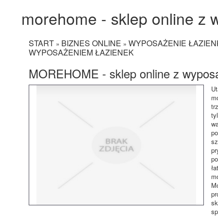
morehome - sklep online z
START
BIZNES ONLINE
WYPOSAŻENIE ŁAZIEN
»
»
WYPOSAŻENIEM ŁAZIENEK
MOREHOME - sklep online z wyposa
Ut
mo
tr
ty
wa
po
sz
pr
po
ła
mo
Mo
pr
sk
sp