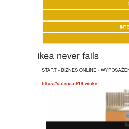
INT
ikea never fails
START
BIZNES ONLINE
WYPOSAŻEN
»
»
https://soferia.nl/19-winkel