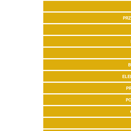
PRZ
B
ELE
P
P