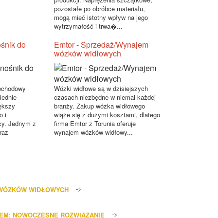
pozostałe po obróbce materiału,
mogą mieć istotny wpływ na jego
wytrzymałość i trwa�...
śnik do
Emtor - Sprzedaż/Wynajem
wózków widłowych
ochodowy
Wózki widłowe są w dzisiejszych
iednie
czasach niezbędne w niemal każdej
ększy
branży. Zakup wózka widłowego
o i
wiąże się z dużymi kosztami, dlatego
cy. Jednym z
firma Emtor z Torunia oferuje
raz
wynajem wózków widłowy...
 WÓZKÓW WIDŁOWYCH
IEM: NOWOCZESNE ROZWIĄZANIE