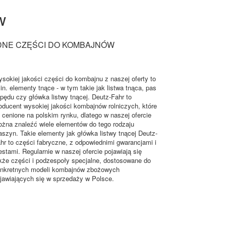
w
DNE CZĘŚCI DO KOMBAJNÓW
sokiej jakości części do kombajnu z naszej oferty to
in. elementy tnące - w tym takie jak listwa tnąca, pas
pędu czy główka listwy tnącej. Deutz-Fahr to
oducent wysokiej jakości kombajnów rolniczych, które
 cenione na polskim rynku, dlatego w naszej ofercie
żna znaleźć wiele elementów do tego rodzaju
szyn. Takie elementy jak główka listwy tnącej Deutz-
hr to części fabryczne, z odpowiednimi gwarancjami i
estami. Regularnie w naszej ofercie pojawiają się
kże części i podzespoły specjalne, dostosowane do
nkretnych modeli kombajnów zbożowych
jawiających się w sprzedaży w Polsce.