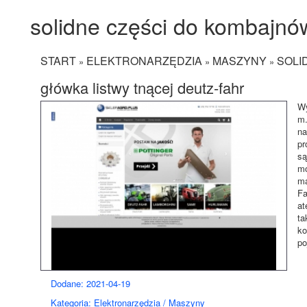
solidne części do kombajnó
START
ELEKTRONARZĘDZIA
MASZYNY
SOLI
»
»
»
główka listwy tnącej deutz-fahr
Wy
m.
na
pr
są
mo
ma
Fa
at
ta
ko
po
Dodane: 2021-04-19
Kategoria: Elektronarzędzia / Maszyny