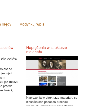
a błędy
Modyfikuj wpis
la celów
Naprężenia w strukturze
materiału
orMast od
ojektuje i
anym
ie jak maszt
on przede
rędkości,
Naprężenia w strukturze materiału są
nieuniknione podczas procesu
produkcji. Naprężenia szczątkowe,