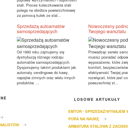
stali. Proces kuleczkowania stali
polega na obróbce powierzchniowej
za pomocą kulek ze stal...
Sprzedażą autoamatów
Nowoczesny podno
samosprzedających
Twojego warsztatu
Od 1993 roku zajmujemy się
Prowadząc serwis sam
dystrybucją różnego rodzaju
musisz posiadać odpow
automatów samosprzedających.
wyposażenie, które zwi
Dysponujemy takimi produktami jak
komfort, bezpieczeństw
automaty vendingowe do kawy,
efektywność Twojej pra
napojów zimnych oraz wielu innych
rozwiązań, które jest co
produktów. ...
powszechniej st...
ANE
LOSOWE ARTUKUŁY
EMTOR - SPRZEDAŻ/WYNAJEM
PORA NA NAUKĘ
ONALISTÓW
ARMATURA STALOWA Z ZACISK