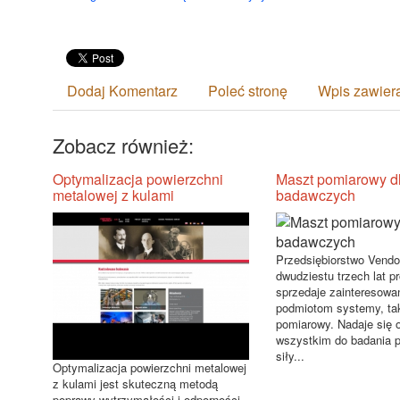
Dodaj Komentarz
Poleć stronę
Wpis zawier
Zobacz również:
Optymalizacja powierzchni
Maszt pomiarowy d
metalowej z kulami
badawczych
Przedsiębiorstwo Vend
dwudziestu trzech lat pr
sprzedaje zainteresow
podmiotom systemy, tak
pomiarowy. Nadaje się 
wszystkim do badania p
siły...
Optymalizacja powierzchni metalowej
z kulami jest skuteczną metodą
poprawy wytrzymałości i odporności