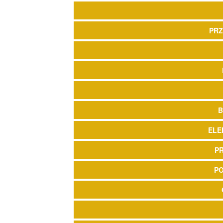
PRZ
B
ELE
P
P