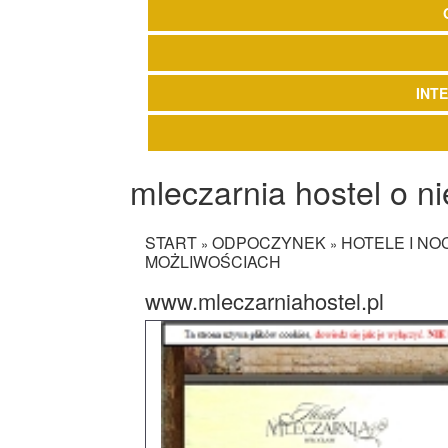
INT
mleczarnia hostel o n
START
ODPOCZYNEK
HOTELE I NO
»
»
MOŻLIWOŚCIACH
www.mleczarniahostel.pl