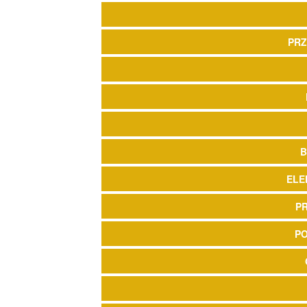
PRZ
B
ELE
P
P