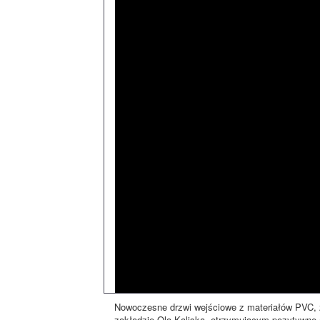
Nowoczesne drzwi wejściowe z materiałów PVC, 
zakładzie Ola Kaliska, otrzymującym pozytywne