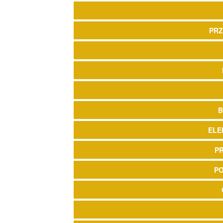
PRZ
B
ELE
P
P