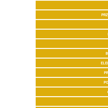
PRZ
B
ELE
P
P