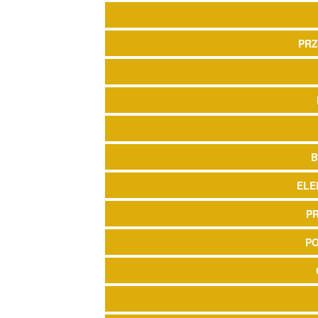
PRZ
B
ELE
P
P