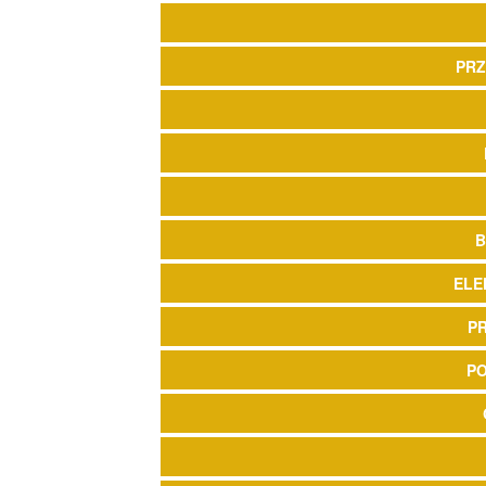
PRZ
B
ELE
P
P