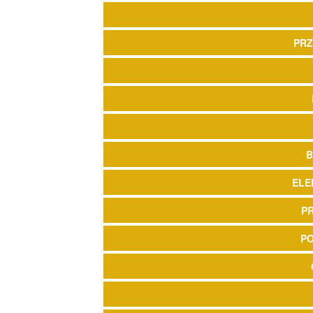
PRZ
B
ELE
P
P