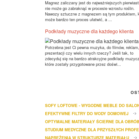
Magnez zaliczany jest do najważniejszych pierwias
nie może go zabraknąć w procesie wzrostu roślin.
Nawozy sztuczne z magnezem są tym produktem, k
może bardzo ten proces ułatwić, a ...
Podkłady muzyczne dla każdego klienta
Potrzebna jest Ci pewna muzyka, do filmów, reklam
prezentacji czy wielu innych rzeczy? Jeśli tak, to
zdecyduj się na bardzo atrakcyjne podkłady muzyc
które zostały przygotowane przez doświ...
OS
SOFY LOFTOWE - WYGODNE MEBLE DO SALO
EFEKTYWNE FILTRY DO WODY DOMOWEJ
OPTYMALNE MATERIAŁY ŚCIERNE DLA OBRÓB
STUDIUM MEDYCZNE DLA PRZYSZŁYCH PROF
NAPRĘŻENIA W STRUKTURZE MATERIAŁU