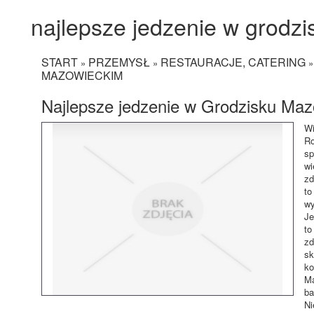
najlepsze jedzenie w grodz
START
PRZEMYSŁ
RESTAURACJE, CATERING
»
»
MAZOWIECKIM
Najlepsze jedzenie w Grodzisku Ma
Wi
Ro
sp
wi
zd
to
wy
Je
to
zd
sk
ko
Ma
ba
Ni