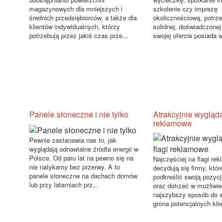
magazynowych dla mniejszych i
szkolenie czy imprezę
średnich przedsiębiorców, a także dla
okolicznościową, potrz
klientów indywidualnych, którzy
solidnej, doświadczonej 
potrzebują przez jakiś czas prze...
swojej ofercie posiada 
Panele słoneczne i nie tylko
Atrakcyjnie wygląda
reklamowe
Pewnie zastanawia nas to, jak
wyglądają odnawialne źródła energii w
Polsce. Od paru lat na pewno się na
Najczęściej na flagi re
nie natykamy bez przerwy. A to
decydują się firmy, któ
panele słoneczne na dachach domów
podkreślić swoją pozycj
lub przy latarniach prz...
oraz dotrzeć w możliwie
najszybszy sposób do 
grona potencjalnych klie