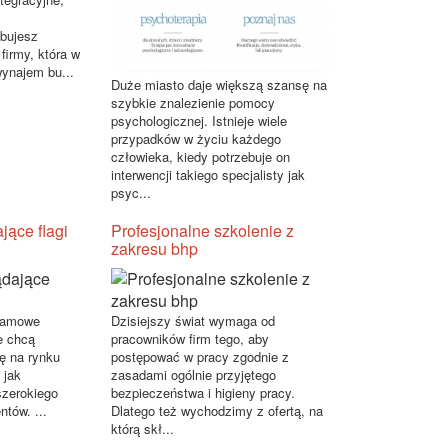
ebujesz
firmy, która w
wynajem bu...
Duże miasto daje większą szansę na
szybkie znalezienie pomocy
psychologicznej. Istnieje wiele
przypadków w życiu każdego
człowieka, kiedy potrzebuje on
interwencji takiego specjalisty jak
psyc...
jące flagi
Profesjonalne szkolenie z
zakresu bhp
klamowe
Dzisiejszy świat wymaga od
re chcą
pracowników firm tego, aby
ę na rynku
postępować w pracy zgodnie z
 jak
zasadami ogólnie przyjętego
szerokiego
bezpieczeństwa i higieny pracy.
ntów. ...
Dlatego też wychodzimy z ofertą, na
którą skł...