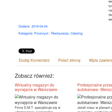
we
ty
na
di
ws
Dodane: 2019-04-24
Kategoria: Przemysł / Restauracje, Catering
Dodaj Komentarz
Poleć stronę
Wpis zawier
Zobacz również:
Wirtualny magazyn do
Profesjonalne prz
wynajęcia w Warszawie
autokarowe- Wars
Firma D.M.T. specjalizuje się w
Jeżeli masz w planach 
udostępnianiu powierzchni
wycieczkę, spotkanie in