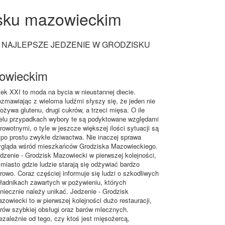
isku mazowieckim
NAJLEPSZE JEDZENIE W GRODZISKU
»
zowieckim
ek XXI to moda na bycia w nieustannej diecie.
zmawiając z wieloma ludźmi słyszy się, że jeden nie
ożywa glutenu, drugi cukrów, a trzeci mięsa. O ile
elu przypadkach wybory te są podyktowane względami
rowotnymi, o tyle w jeszcze większej ilości sytuacji są
 po prostu zwykłe dziwactwa. Nie inaczej sprawa
gląda wśród mieszkańców Grodziska Mazowieckiego.
dzenie - Grodzisk Mazowiecki w pierwszej kolejności,
 miasto gdzie ludzie starają się odżywiać bardzo
rowo. Coraz częściej informuje się ludzi o szkodliwych
ładnikach zawartych w pożywieniu, których
niecznie należy unikać. Jedzenie - Grodzisk
zowiecki to w pierwszej kolejności dużo restauracji,
rów szybkiej obsługi oraz barów mlecznych.
ezależnie od tego, czy ktoś jest mięsożercą,