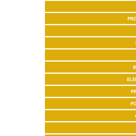
PRZ
B
ELE
P
P