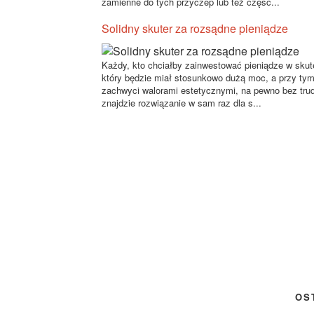
zamienne do tych przyczep lub też częśc...
Solidny skuter za rozsądne pieniądze
Każdy, kto chciałby zainwestować pieniądze w skute
który będzie miał stosunkowo dużą moc, a przy ty
zachwyci walorami estetycznymi, na pewno bez tru
znajdzie rozwiązanie w sam raz dla s...
OS