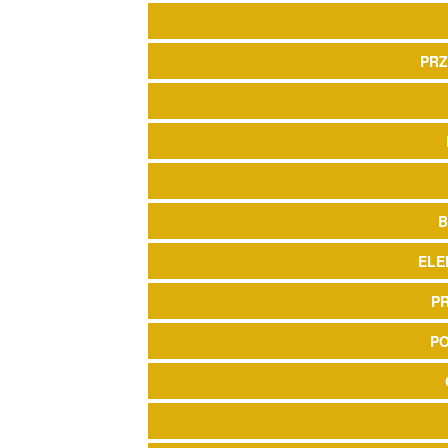
PRZ
B
ELE
P
P