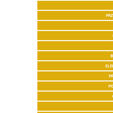
PRZ
B
ELE
P
P