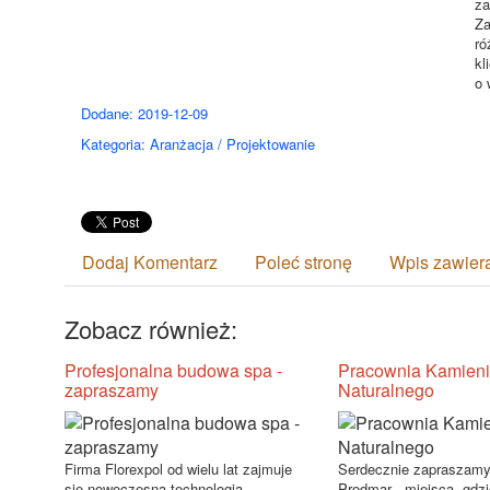
za
Za
ró
kl
o 
Dodane: 2019-12-09
Kategoria: Aranżacja / Projektowanie
Dodaj Komentarz
Poleć stronę
Wpis zawier
Zobacz również:
Profesjonalna budowa spa -
Pracownia Kamien
zapraszamy
Naturalnego
Firma Florexpol od wielu lat zajmuje
Serdecznie zapraszam
się nowoczesną technologią
Prodmar - miejsca, gdz