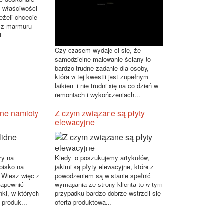
 właściwości
eżeli chcecie
e z marmuru
...
Czy czasem wydaje ci się, że
samodzielne malowanie ściany to
bardzo trudne zadanie dla osoby,
która w tej kwestii jest zupełnym
laikiem i nie trudni się na co dzień w
remontach i wykończeniach...
dne namioty
Z czym związane są płyty
elewacyjne
ry na
Kiedy to poszukujemy artykułów,
oisko na
jakimi są płyty elewacyjne, które z
? Wiesz więc z
powodzeniem są w stanie spełnić
zapewnić
wymagania ze strony klienta to w tym
nki, w których
przypadku bardzo dobrze wstrzeli się
produk...
oferta produktowa...