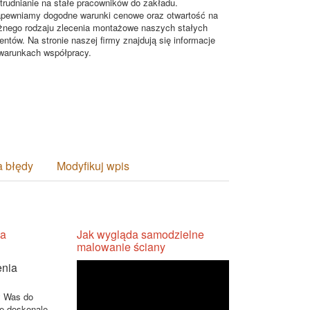
trudnianie na stałe pracowników do zakładu.
pewniamy dogodne warunki cenowe oraz otwartość na
żnego rodzaju zlecenia montażowe naszych stałych
ientów. Na stronie naszej firmy znajdują się informacje
warunkach współpracy.
a błędy
Modyfikuj wpis
ia
Jak wygląda samodzielne
malowanie ściany
y Was do
ie doskonale