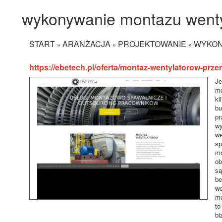
wykonywanie montazu went
START
ARANŻACJA
PROJEKTOWANIE
WYKON
»
»
»
https://ebetech.pl/oferta/montaz-wentylatorow-prz
Je
mo
kl
bu
pr
wy
we
sp
mo
ob
są
be
we
mo
to
bi