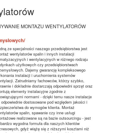
ylatorów
YWANIE MONTAZU WENTYLATORÓW
emyslowych/
dną ze specjalności naszego przedsiębiorstwa jest
ntaż wentylatorów spalin i innych instalacji
imatyzacyjnych i wentylacyjnych w różnego rodzaju
dynkach użytkowych czy przedsiębiorstwach
zemysłowych. Dajemy gwarancję kompleksowego
konania instalacji i uruchomienia systemów
ntylacji. Zatrudniamy fachowców, którzy szybko,
rawnie i dokładnie dostarczają odpowiedni sprzęt oraz
ntują elementy instalacyjne zgodnie z
owiązującymi normami - dzięki temu nasze instalacje
 odpowiednie dostosowane pod względem jakości i
zpieczeństwa do wymogów klienta. Montaż
ntylatorów spalin, spawanie czy inne usługi
ntażowe realizowane są na bazie outsourcingu - jest
 bardzo wygodna formuła dla naszych klientów
znesowych, gdyż wiążę się z niższymi kosztami niż