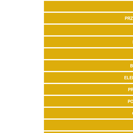
PRZ
B
ELE
P
P