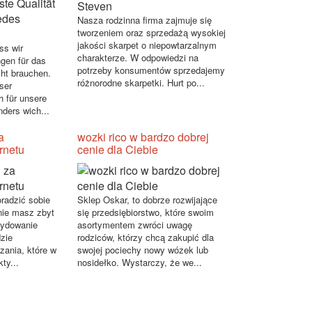
Nasza rodzinna firma zajmuje się
tworzeniem oraz sprzedażą wysokiej
jakości skarpet o niepowtarzalnym
ss wir
charakterze. W odpowiedzi na
gen für das
potrzeby konsumentów sprzedajemy
ht brauchen.
różnorodne skarpetki. Hurt po...
nser
 für unsere
ders wich...
a
wozki rico w bardzo dobrej
rnetu
cenie dla Ciebie
radzić sobie
Sklep Oskar, to dobrze rozwijające
nie masz zbyt
się przedsiębiorstwo, które swoim
cydowanie
asortymentem zwróci uwagę
dzie
rodziców, którzy chcą zakupić dla
zania, które w
swojej pociechy nowy wózek lub
ty...
nosidełko. Wystarczy, że we...