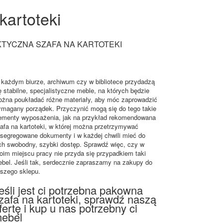
kartoteki
TYCZNA SZAFA NA KARTOTEKI
każdym biurze, archiwum czy w bibliotece przydadzą
ę stabilne, specjalistyczne meble, na których będzie
żna poukładać różne materiały, aby móc zaprowadzić
magany porządek. Przyczynić mogą się do tego takie
ementy wyposażenia, jak na przykład rekomendowana
afa na kartoteki, w której można przetrzymywać
segregowane dokumenty i w każdej chwili mieć do
ch swobodny, szybki dostęp. Sprawdź więc, czy w
oim miejscu pracy nie przyda się przypadkiem taki
bel. Jeśli tak, serdecznie zapraszamy na zakupy do
szego sklepu.
eśli jest ci potrzebna pakowna
zafa na kartoteki, sprawdź naszą
fertę i kup u nas potrzebny ci
ebel