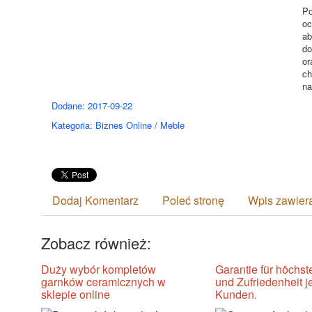
Po
oc
ab
do
or
ch
na
Dodane: 2017-09-22
Kategoria: Biznes Online / Meble
Dodaj Komentarz
Poleć stronę
Wpis zawier
Zobacz również:
Duży wybór kompletów
Garantie für höchst
garnków ceramicznych w
und Zufriedenheit j
sklepie online
Kunden.