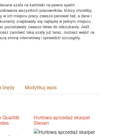
lecana szafa na kartoteki na pewno spełni
zekiwania wszystkich pracowników, którzy chcieliby,
y w ich miejscu pracy zawsze panował ład, a dane i
kumenty znajdowały się najlepiej w jednym miejscu
az pozostawały zawsze łatwe do odszukania. Jeśli
cesz zamówić taką szafę już teraz, możesz wejść na
szą stronę internetową i sprawdzić szczegóły.
a błędy
Modyfikuj wpis
e Qualität
Hurtowa sprzedaż skarpet
edes
Steven