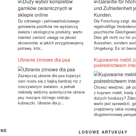
Do zdrowego i pełnowartościowego
Die Forschung zeigt, da
gotowania posiłków nie wystarczą
regelmäßige Veränderun
świeże i ekologiczne produkty, warto
psychische Gleichgewic
również zwrócić uwagę na jakość
Dies gilt nicht nur für u
akcesoriów, w jakich przygotowujemy
Aussehen, sondern auch
potrawy, któr...
Umgebung. Es ist beson
Ubranie zimowe dla psa
Kupowanie mebli z
pośrednictwem inte
Zazwyczaj ubranie dla psa kojarzyć
nam może się z bajką bardziej niż z
rzeczywistym światem, a jednak
Chcesz wiedzieć, jak po
niekiedy widzimy autentycznie ubrane
z kupnem mebli, kiedy 
psy noszące różnego rodzaju
dużych funduszy? Zde
kubraczki. Ubranie dla p...
warto jest sprawdzić, g
znajdziemy takie rozwią
długoterminowej perspek
ANE
LOSOWE ARTUKUŁY