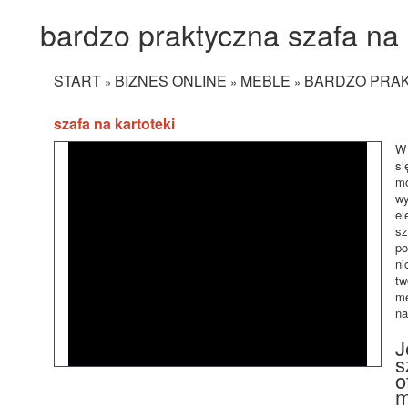
bardzo praktyczna szafa na 
START
BIZNES ONLINE
MEBLE
BARDZO PRAK
»
»
»
szafa na kartoteki
W 
si
mo
wy
el
sz
po
ni
tw
me
na
J
s
o
m