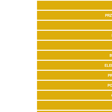
PRZ
B
ELE
P
P