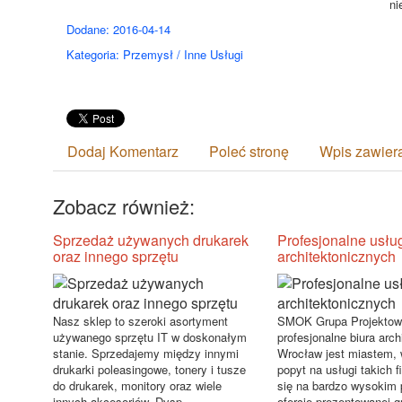
ni
Dodane: 2016-04-14
Kategoria: Przemysł / Inne Usługi
Dodaj Komentarz
Poleć stronę
Wpis zawier
Zobacz również:
Sprzedaż używanych drukarek
Profesjonalne usług
oraz innego sprzętu
architektonicznych
Nasz sklep to szeroki asortyment
SMOK Grupa Projektow
używanego sprzętu IT w doskonałym
profesjonalne biura arch
stanie. Sprzedajemy między innymi
Wrocław jest miastem,
drukarki poleasingowe, tonery i tusze
popyt na usługi takich 
do drukarek, monitory oraz wiele
się na bardzo wysokim
innych akcesoriów. Dysp...
ofercie prezentowanej gr