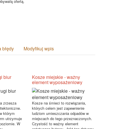
ebywałą ofertą.
a błędy
Modyfikuj wpis
i biur
Kosze miejskie - ważny
element wyposażeniowy
a zrzesza
Kosze na śmieci to rozwiązania,
itektoniczne.
których celem jest zapewnienie
 w którym
ludziom umieszczania odpadów w
firm utrzymuje
miejscach do tego przeznaczonych.
 poziomie. W
Czystość to ważny element
u...
estetyczno-bytowy - fakt ten dotyczy