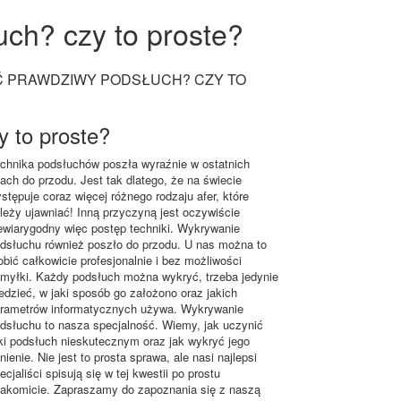
uch? czy to proste?
Ć PRAWDZIWY PODSŁUCH? CZY TO
 to proste?
chnika podsłuchów poszła wyraźnie w ostatnich
tach do przodu. Jest tak dlatego, że na świecie
stępuje coraz więcej różnego rodzaju afer, które
leży ujawniać! Inną przyczyną jest oczywiście
ewiarygodny więc postęp techniki. Wykrywanie
dsłuchu również poszło do przodu. U nas można to
obić całkowicie profesjonalnie i bez możliwości
myłki. Każdy podsłuch można wykryć, trzeba jedynie
edzieć, w jaki sposób go założono oraz jakich
rametrów informatycznych używa. Wykrywanie
dsłuchu to nasza specjalność. Wiemy, jak uczynić
ki podsłuch nieskutecznym oraz jak wykryć jego
tnienie. Nie jest to prosta sprawa, ale nasi najlepsi
ecjaliści spisują się w tej kwestii po prostu
akomicie. Zapraszamy do zapoznania się z naszą