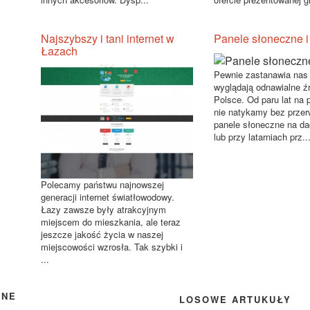
Najszybszy i tani internet w
Panele słoneczne i 
Łazach
Pewnie zastanawia nas 
wyglądają odnawialne źr
Polsce. Od paru lat na 
nie natykamy bez przer
panele słoneczne na d
lub przy latarniach prz..
Polecamy państwu najnowszej
generacji internet światłowodowy.
Łazy zawsze były atrakcyjnym
miejscem do mieszkania, ale teraz
jeszcze jakość życia w naszej
miejscowości wzrosła. Tak szybki i
...
ANE
LOSOWE ARTUKUŁY