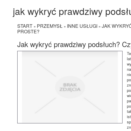
jak wykryć prawdziwy podsł
START
PRZEMYSŁ
INNE USŁUGI
JAK WYKRY
»
»
»
PROSTE?
Jak wykryć prawdziwy podsłuch? Czy
Te
la
wy
na
ni
po
zr
po
wi
pa
po
ta
is
sp
zn