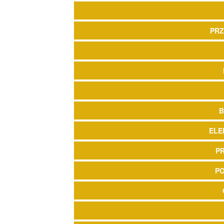
PRZ
B
ELE
P
P