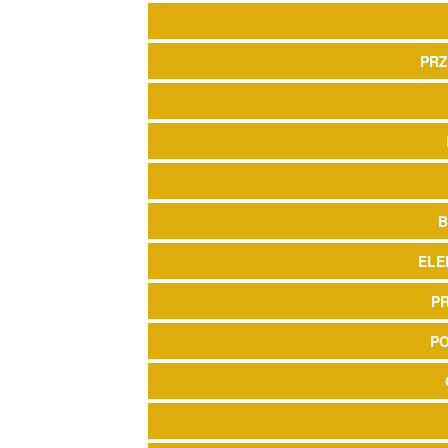
PRZ
B
ELE
P
P